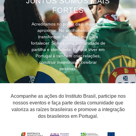
JUNTOS SOMOS MAIS
FORTES
Acreditamos no poder da cultura para
aproximar. No acolhimento para
transformar. Na cidadania para
fortalecer. Somos uma comunidade de
partilha e identidade. Porque viver em
Portugal é também criar relações,
construir memórias e celebrar
pessoas.
Acompanhe as ações do Instituto Brasil, participe nos
nossos eventos e faça parte desta comunidade que
valoriza as raízes brasileiras e promove a integração
dos brasileiros em Portugal.